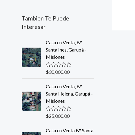
Tambien Te Puede
Interesar
Casa en Venta, B°
Santa Ines, Garupá -
Misiones
$
30,000.00
R
a
t
Casa en Venta, B°
e
d
Santa Helena, Garupá -
0
Misiones
o
u
t
o
$
25,000.00
R
f
a
5
t
Casa en Venta B° Santa
e