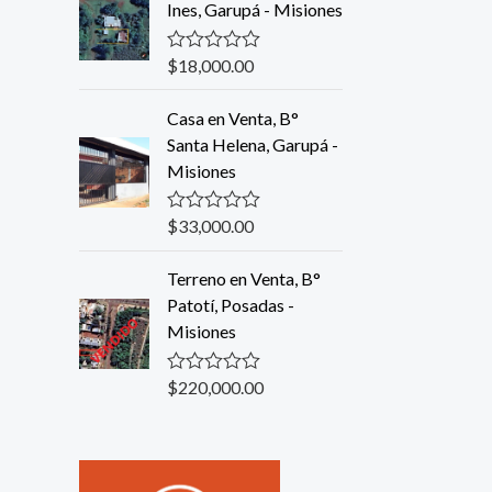
d
Ines, Garupá - Misiones
0
o
u
$
18,000.00
R
t
a
o
t
f
Casa en Venta, B°
e
5
d
Santa Helena, Garupá -
0
Misiones
o
u
t
o
$
33,000.00
R
f
a
5
t
Terreno en Venta, B°
e
d
Patotí, Posadas -
0
Misiones
o
u
t
o
$
220,000.00
R
f
a
5
t
e
d
0
o