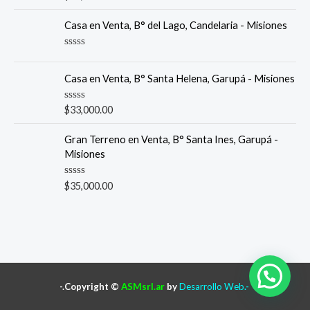
a
t
e
Casa en Venta, B° del Lago, Candelaria - Misiones
d
0
o
R
u
a
t
t
Casa en Venta, B° Santa Helena, Garupá - Misiones
o
e
f
d
5
0
R
$
33,000.00
o
a
u
t
t
e
Gran Terreno en Venta, B° Santa Ines, Garupá -
o
d
f
Misiones
0
5
o
u
R
$
35,000.00
t
a
o
t
f
e
5
d
0
o
u
t
o
f
-.Copyright ©
ASMsrl.ar
by
Desarrollo Web
.-
5