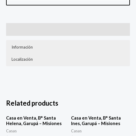
Description
Información
Localización
Casa a Terminar
445 Mt2, Calle Rio Paraguay casi Calle Rio Uruguay
2 Habitaciones, 1 Baño y Cocina-comedor
Related products
Casa en Venta, B° Santa
Casa en Venta, B° Santa
Helena, Garupá – Misiones
Ines, Garupá – Misiones
Casas
Casas