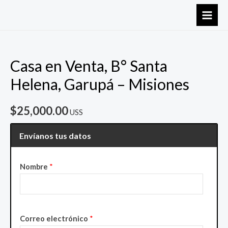
Ir
al
MAI
contenido
MEN
Casa en Venta, B° Santa
Helena, Garupá – Misiones
$
25,000.00
USS
Envíanos tus datos
Nombre
*
Correo electrónico
*