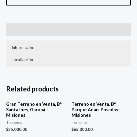
Description
Información
Localización
Calle Irigoyen y Constitución
📐 400 Mt2 c/u
Related products
Gran Terreno en Venta, B°
Terreno en Venta. B°
Santa Ines, Garupá –
Parque Adan. Posadas –
Misiones
Misiones
Terrenos
Terrenos
$
35,000.00
$
65,000.00