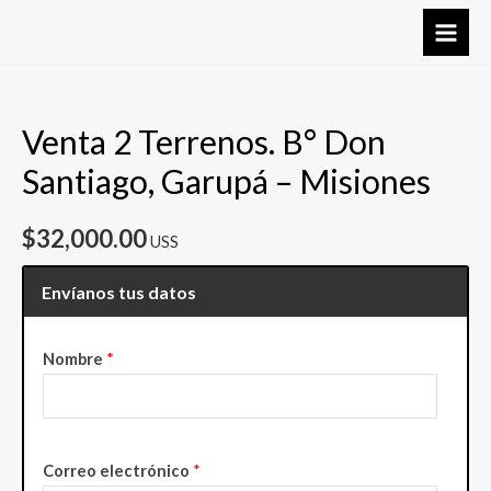
Ir
al
MAI
contenido
MEN
Venta 2 Terrenos. B° Don
Santiago, Garupá – Misiones
$
32,000.00
USS
Envíanos tus datos
Nombre
*
Correo electrónico
*